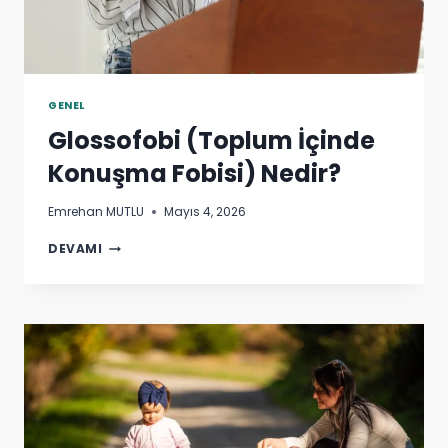
GENEL
Glossofobi (Toplum İçinde
Konuşma Fobisi) Nedir?
Emrehan MUTLU
Mayıs 4, 2026
GLOSSOFOBI
DEVAMI
(TOPLUM
İÇINDE
KONUŞMA
FOBISI)
NEDIR?