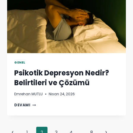
GENEL
Psikotik Depresyon Nedir?
Belirtileri ve Çözümü
Emrehan MUTLU
Nisan 24, 2026
PSIKOTIK
DEVAMI
DEPRESYON
NEDIR?
BELIRTILERI
VE
Page
Previous
1
2
3
4
…
8
Next
ÇÖZÜMÜ