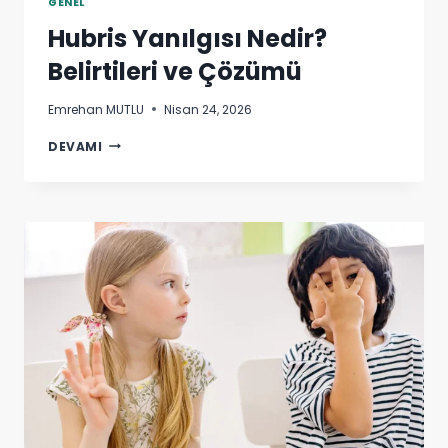
GENEL
Hubris Yanılgısı Nedir?
Belirtileri ve Çözümü
Emrehan MUTLU
Nisan 24, 2026
HUBRIS
DEVAMI
YANILGISI
NEDIR?
BELIRTILERI
VE
ÇÖZÜMÜ