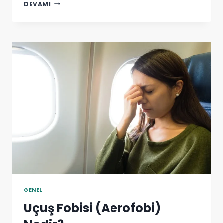
GECE
DEVAMI
UYUMAYAN
ÇOCUĞA
NE
YAPILIR?
GENEL
Uçuş Fobisi (Aerofobi)