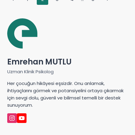
navigation
Page
Page
Emrehan MUTLU
Uzman Klinik Psikolog
Her çocuğun hikâyesi eşsizdir. Onu anlamak,
ihtiyaçlarını görmek ve potansiyelini ortaya çıkarmak
için sevgi dolu, güvenli ve bilimsel temelli bir destek
sunuyorum.