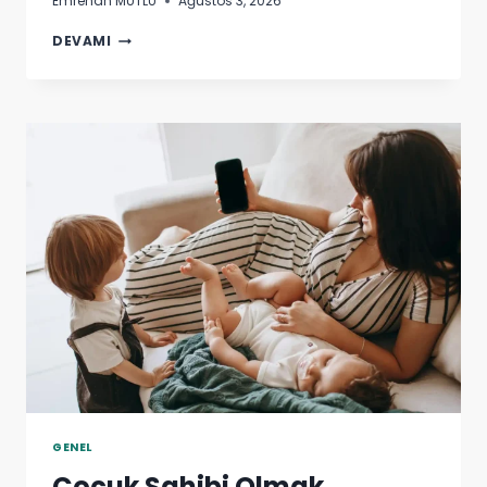
Emrehan MUTLU
Ağustos 3, 2026
ERGENLERDE
DEVAMI
CINSIYET
DISFORISI
(CINSIYET
KIMLIK
SORUNU)
NEDIR?
GENEL
Çocuk Sahibi Olmak