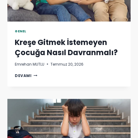
GENEL
Kreşe Gitmek İstemeyen
Çocuğa Nasıl Davranmalı?
Emrehan MUTLU
Temmuz 20, 2026
KREŞE
DEVAMI
GITMEK
İSTEMEYEN
ÇOCUĞA
NASIL
DAVRANMALI?