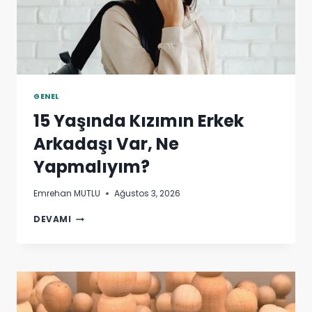
GENEL
15 Yaşında Kızımın Erkek
Arkadaşı Var, Ne
Yapmalıyım?
Emrehan MUTLU
Ağustos 3, 2026
15
DEVAMI
YAŞINDA
KIZIMIN
ERKEK
ARKADAŞI
VAR,
NE
YAPMALIYIM?