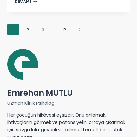
KAYGILI
DEVAMI
KAÇINGAN
BAĞLANMA
NEDIR?
Page
1
2
3
…
12
Next
navigation
Page
Emrehan MUTLU
Uzman Klinik Psikolog
Her çocuğun hikâyesi eşsizdir. Onu anlamak,
ihtiyaçlarını görmek ve potansiyelini ortaya çıkarmak
için sevgi dolu, güvenli ve bilimsel temelli bir destek
sunuyorum.