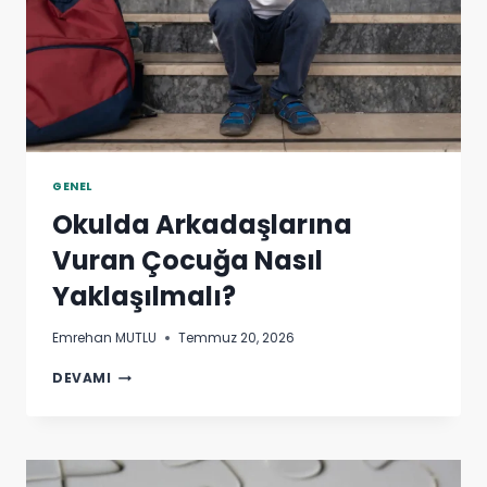
GENEL
Okulda Arkadaşlarına
Vuran Çocuğa Nasıl
Yaklaşılmalı?
Emrehan MUTLU
Temmuz 20, 2026
OKULDA
DEVAMI
ARKADAŞLARINA
VURAN
ÇOCUĞA
NASIL
YAKLAŞILMALI?