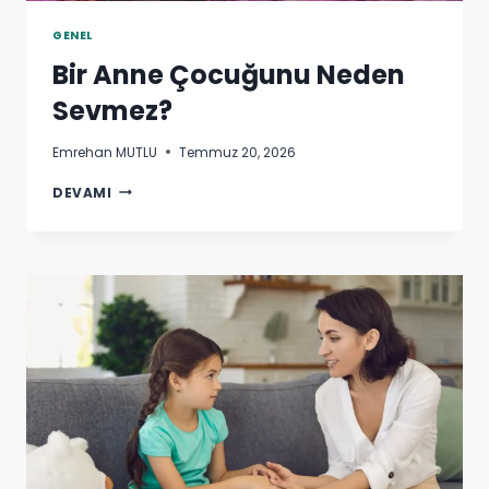
GENEL
Bir Anne Çocuğunu Neden
Sevmez?
Emrehan MUTLU
Temmuz 20, 2026
BIR
DEVAMI
ANNE
ÇOCUĞUNU
NEDEN
SEVMEZ?