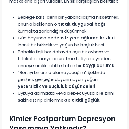
maskelerle dışarı vurabilir. En sık karşılaşılan belirtiler:
Bebeğe karşı derin bir yabancılaşma hissetmek,
onunla beklenen o
sıcak duygusal bağı
kurmakta zorlandığını düşünmek
Gün boyunca
nedensiz yere ağlama krizleri
,
kronik bir bıkkınlık ve yoğun bir boşluk hissi
Bebekle ilgili her detayda aşırı bir evham ve
felaket senaryoları üretme haliyle seyreden,
anneyi sürekli tetikte tutan bir
kaygı durumu
“Ben iyi bir anne olamayacağım” şeklinde
gelişen, gerçeğe dayanmayan yoğun
yetersizlik ve suçluluk düşünceleri
Uykuya dalmakta veya bebek uyusa bile zihni
sakinleştirip dinlenmekte
ciddi güçlük
Kimler Postpartum Depresyon
Yaşamaya Yatkındır?