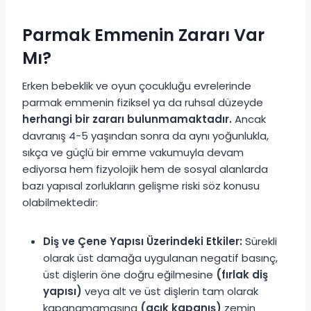
Parmak Emmenin Zararı Var
Mı?
Erken bebeklik ve oyun çocukluğu evrelerinde
parmak emmenin fiziksel ya da ruhsal düzeyde
herhangi bir zararı bulunmamaktadır.
Ancak
davranış 4-5 yaşından sonra da aynı yoğunlukla,
sıkça ve güçlü bir emme vakumuyla devam
ediyorsa hem fizyolojik hem de sosyal alanlarda
bazı yapısal zorlukların gelişme riski söz konusu
olabilmektedir:
Diş ve Çene Yapısı Üzerindeki Etkiler:
Sürekli
olarak üst damağa uygulanan negatif basınç,
üst dişlerin öne doğru eğilmesine
(fırlak diş
yapısı)
veya alt ve üst dişlerin tam olarak
kapanamamasına
(açık kapanış)
zemin