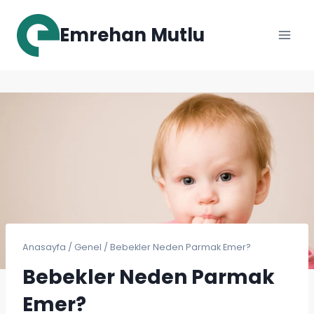
Skip
to
Emrehan Mutlu
content
Anasayfa
/
Genel
/
Bebekler Neden Parmak Emer?
Bebekler Neden Parmak
Emer?