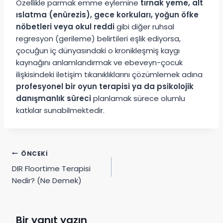
Özellikle parmak emme eylemine
tırnak yeme, alt
ıslatma (enürezis), gece korkuları, yoğun öfke
nöbetleri veya okul reddi
gibi diğer ruhsal
regresyon (gerileme) belirtileri eşlik ediyorsa,
çocuğun iç dünyasındaki o kronikleşmiş kaygı
kaynağını anlamlandırmak ve ebeveyn-çocuk
ilişkisindeki iletişim tıkanıklıklarını çözümlemek adına
profesyonel bir oyun terapisi ya da psikolojik
danışmanlık süreci
planlamak sürece olumlu
katkılar sunabilmektedir.
Yazı
ÖNCEKI
DIR Floortime Terapisi
gezinmesi
Nedir? (Ne Demek)
Bir yanıt yazın