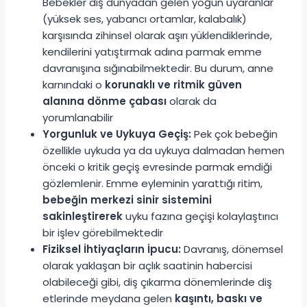
Bebekler dış dünyadan gelen yoğun uyaranlar
(yüksek ses, yabancı ortamlar, kalabalık)
karşısında zihinsel olarak aşırı yüklendiklerinde,
kendilerini yatıştırmak adına parmak emme
davranışına sığınabilmektedir. Bu durum, anne
karnındaki o
korunaklı ve ritmik güven
alanına dönme çabası
olarak da
yorumlanabilir
Yorgunluk ve Uykuya Geçiş:
Pek çok bebeğin
özellikle uykuda ya da uykuya dalmadan hemen
önceki o kritik geçiş evresinde parmak emdiği
gözlemlenir. Emme eyleminin yarattığı ritim,
bebeğin merkezi sinir sistemini
sakinleştirerek
uyku fazına geçişi kolaylaştırıcı
bir işlev görebilmektedir
Fiziksel İhtiyaçların İpucu:
Davranış, dönemsel
olarak yaklaşan bir açlık saatinin habercisi
olabileceği gibi, diş çıkarma dönemlerinde diş
etlerinde meydana gelen
kaşıntı, baskı ve