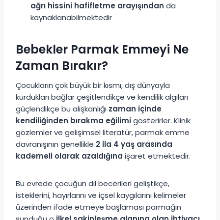
ağrı hissini hafifletme arayışından
da
kaynaklanabilmektedir
Bebekler Parmak Emmeyi Ne
Zaman Bırakır?
Çocukların çok büyük bir kısmı, dış dünyayla
kurdukları bağlar çeşitlendikçe ve kendilik algıları
güçlendikçe bu alışkanlığı
zaman içinde
kendiliğinden bırakma eğilimi
gösterirler. Klinik
gözlemler ve gelişimsel literatür, parmak emme
davranışının genellikle
2 ila 4 yaş arasında
kademeli olarak azaldığına
işaret etmektedir.
Bu evrede çocuğun dil becerileri geliştikçe,
isteklerini, hayırlarını ve içsel kaygılarını kelimeler
üzerinden ifade etmeye başlaması parmağın
sunduğu o
ilkel sakinleşme alanına olan ihtiyacı