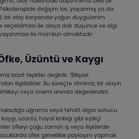
ığımız, olay hakkındaki düşüncemiz belli bir
sikoterapide değişim ise, yaşanmış ya da
il; bir olay karşısında yoğun duygulanım
ı seçebilmesi ile olaya dair düşünce ve algı
 yaşanması ile mümkün olmaktadır.
Öfke, Üzüntü ve Kaygı
z basit tepkiler değildir. “Bilişsel
an ilişkilidirler. Bu süreçte zihnimiz, bir olayın
tehlikeyi veya önemi anında değerlendirir.
haksızlığa uğrama veya tehdit algısı sonucu
ygı, üzüntü, hayal kırıklığı gibi eşlikçi
inler öfkeyi çoğu zaman iş veya ilişkilerde
, çocuklarda öfke genellikle paylaşım yapmak