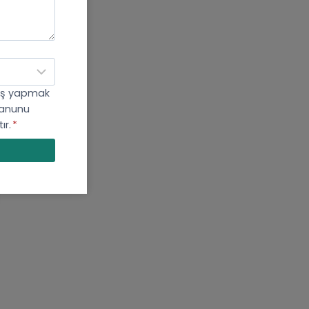
önüş yapmak
 Kanunu
ır.
*