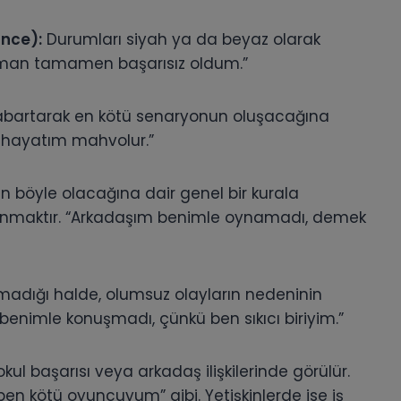
ünce):
Durumları siyah ya da beyaz olarak
man tamamen başarısız oldum.”
abartarak en kötü senaryonun oluşacağına
m hayatım mahvolur.”
in böyle olacağına dair genel bir kurala
lunmaktır. “Arkadaşım benimle oynamadı, demek
lmadığı halde, olumsuz olayların nedeninin
benimle konuşmadı, çünkü ben sıkıcı biriyim.”
kul başarısı veya arkadaş ilişkilerinde görülür.
en kötü oyuncuyum” gibi. Yetişkinlerde ise iş