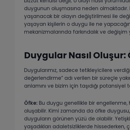
bizzat kendisi değil; o olayı nasıl yorumlad
duygunun oluşmasına neden olmaktadır. P
yaşanacak bir olayın değiştirilmesi ile değ
yaşayan kişilerin o duygu ile ne yapacağın
mekanizmalarında farkındalık ve değişim
Duygular Nasıl Oluşur: 
Duygularımız, sadece tetikleyicilere verdiğimi
değerlendirme” adı verilen bir süreçle yakınd
anlamını ve bizim için taşıdığı potansiyel 
Öfke:
Bu duygu genellikle bir engellenme, 
oluşabilir. Kimi zamanda da öfke duygusu, ka
duyguların görünen yüzü de olabilir. Yetişk
yaşadıkları adaletsizliklerde hissederken