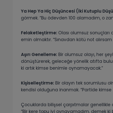
Ya Hep Ya Hiç Düşüncesi (İki Kutuplu Düş
görmek. “Bu ödevden 100 alamadım, o za
Felaketleştirme:
Olası olumsuz sonuçları 
emin olmaktır. “Sınavdan kötü not alırsa
Aşırı Genelleme:
Bir olumsuz olayı, her şey
dönüştürerek, geleceğe yönelik atıfta bu
ki artık kimse benimle oynamayacak.”
Kişiselleştirme:
Bir olayın tek sorumlusu o
kendisi olduğuna inanmak. “Partide kimse 
Çocuklarda bilişsel çarpıtmalar genellikle o
“Bir kere topu iyi oynayamadım, demek ki b